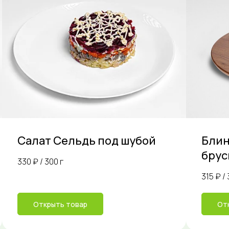
Салат Сельдь под шубой
Блин
брус
330 ₽ / 300 г
315 ₽ / 
Открыть товар
От