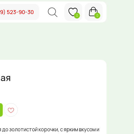
49) 523-90-30
0
0
ная
до золотистой корочки, с ярким вкусом и