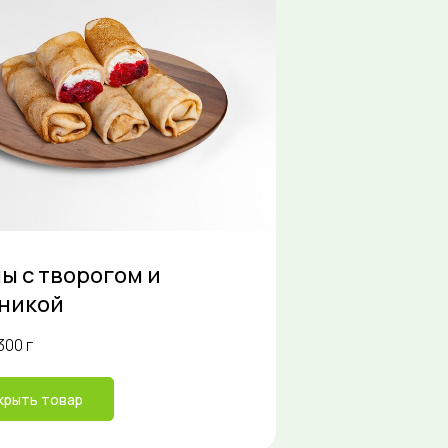
ы с творогом и
никой
300 г
крыть товар