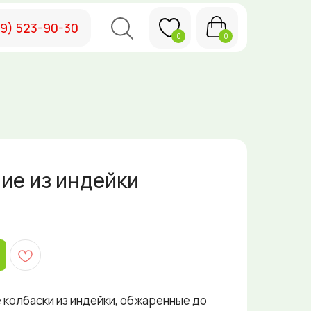
49) 523-90-30
0
0
ие из индейки
 колбаски из индейки, обжаренные до