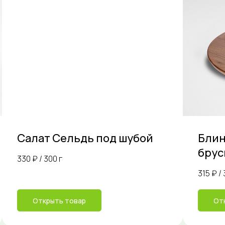
Салат Сельдь под шубой
Блин
брус
330 ₽ / 300 г
315 ₽ / 
Открыть товар
От