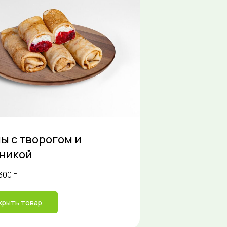
ы с творогом и
никой
300 г
крыть товар