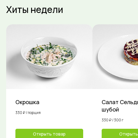
Хиты недели
Окрошка
Салат Сельд
шубой
330 ₽ / порция
330 ₽ / 300 г
Доставка
Открыть товар
Открыть